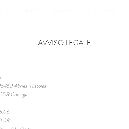
ETTO
SERVIZI
GALLERIA
ATTIVITA&#39;
AVVISO LEGALE
s
a
05460 Abriès-Ristolas
 CDR Consigli
8.06,
1.09,