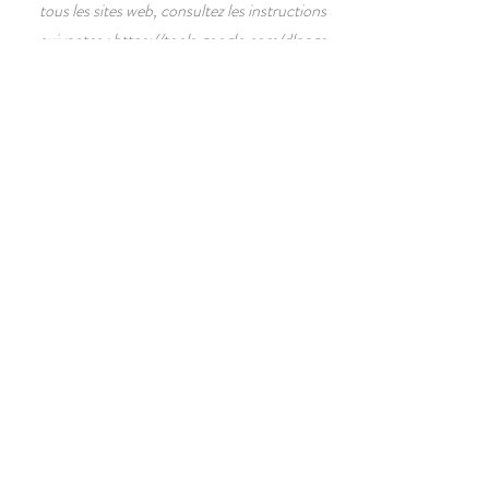
tous les sites web, consultez les instructions
suivantes :
https://tools.google.com/dlpage
/gaoptout?hl=fr
.
Il se peut que nous modifiions cette
politique en matière de cookies. Nous vous
encourageons à consulter régulièrement
cette page pour obtenir les dernières
informations sur les cookies.
CONTACT
contact@gite-edelweiss.fr
1, rue du Couvent, Le Bourg
05460 Abriès, France